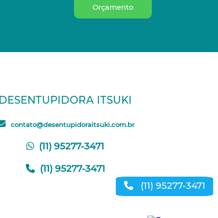
Orçamento
DESENTUPIDORA ITSUKI
contato@desentupidoraitsuki.com.br
(11) 95277-3471
(11) 95277-3471
(11) 95277-3471