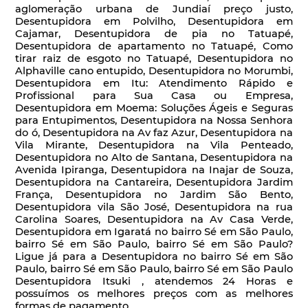
aglomeração urbana de Jundiaí preço justo,
Desentupidora em Polvilho, Desentupidora em
Cajamar, Desentupidora de pia no Tatuapé,
Desentupidora de apartamento no Tatuapé, Como
tirar raiz de esgoto no Tatuapé, Desentupidora no
Alphaville cano entupido, Desentupidora no Morumbi,
Desentupidora em Itu: Atendimento Rápido e
Profissional para Sua Casa ou Empresa,
Desentupidora em Moema: Soluções Ágeis e Seguras
para Entupimentos, Desentupidora na Nossa Senhora
do ó, Desentupidora na Av faz Azur, Desentupidora na
Vila Mirante, Desentupidora na Vila Penteado,
Desentupidora no Alto de Santana, Desentupidora na
Avenida Ipiranga, Desentupidora na Inajar de Souza,
Desentupidora na Cantareira, Desentupidora Jardim
França, Desentupidora no Jardim São Bento,
Desentupidora vila São José, Desentupidora na rua
Carolina Soares, Desentupidora na Av Casa Verde,
Desentupidora em Igaratá no bairro Sé em São Paulo,
bairro Sé em São Paulo, bairro Sé em São Paulo?
Ligue já para a Desentupidora no bairro Sé em São
Paulo, bairro Sé em São Paulo, bairro Sé em São Paulo
Desentupidora Itsuki , atendemos 24 Horas e
possuímos os melhores preços com as melhores
formas de pagamento.