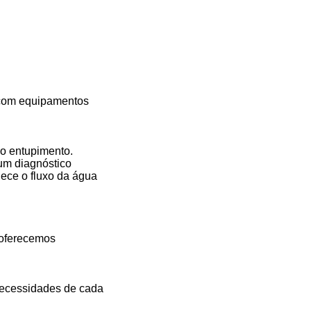
 com equipamentos
do entupimento.
um diagnóstico
lece o fluxo da água
 oferecemos
necessidades de cada