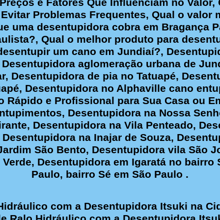
reços e Fatores Que Influenciam no Valor,
 Evitar Problemas Frequentes, Qual o valor
 que uma desentupidora cobra em Bragança P
lista?, Qual o melhor produto para desent
a desentupir um cano em Jundiaí?, Desentupi
, Desentupidora aglomeração urbana de Jund
r, Desentupidora de pia no Tatuapé, Desent
tuapé, Desentupidora no Alphaville cano ent
o Rápido e Profissional para Sua Casa ou
ntupimentos, Desentupidora na Nossa Senho
irante, Desentupidora na Vila Penteado, Des
 Desentupidora na Inajar de Souza, Desentu
Jardim São Bento, Desentupidora vila São Jo
 Verde, Desentupidora em Igaratá no bairro 
Paulo, bairro Sé em São Paulo .
idráulico com a Desentupidora Itsuki na Ci
 Ralo Hidráulico com a Desentupidora Itsuk