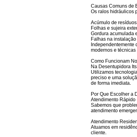
Causas Comuns de E
Os ralos hidráulicos 
Acúmulo de resíduos 
Folhas e sujeira ext
Gordura acumulada e
Falhas na instalaçã
Independentemente d
modernos e técnicas
Como Funcionam Nos
Na Desentupidora Itsu
Utilizamos tecnologi
preciso e uma soluçã
de forma imediata.
Por Que Escolher a D
Atendimento Rápido 
Sabemos que problem
atendimento emergenc
Atendimento Residen
Atuamos em residênc
cliente.