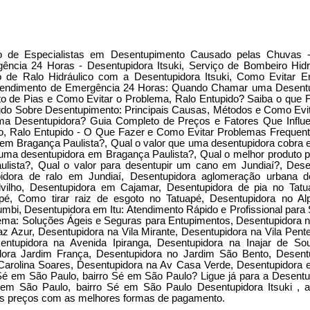
o de Especialistas em Desentupimento Causado pelas Chuvas - 
ncia 24 Horas - Desentupidora Itsuki, Serviço de Bombeiro Hidr
to de Ralo Hidráulico com a Desentupidora Itsuki, Como Evitar E
tendimento de Emergência 24 Horas: Quando Chamar uma Desentup
o de Pias e Como Evitar o Problema, Ralo Entupido? Saiba o que
do Sobre Desentupimento: Principais Causas, Métodos e Como Evi
ma Desentupidora? Guia Completo de Preços e Fatores Que Influ
o, Ralo Entupido - O Que Fazer e Como Evitar Problemas Frequent
em Bragança Paulista?, Qual o valor que uma desentupidora cobra 
ma desentupidora em Bragança Paulista?, Qual o melhor produto p
ulista?, Qual o valor para desentupir um cano em Jundiaí?, Des
pidora de ralo em Jundiaí, Desentupidora aglomeração urbana de
vilho, Desentupidora em Cajamar, Desentupidora de pia no Tatu
pé, Como tirar raiz de esgoto no Tatuapé, Desentupidora no Alph
mbi, Desentupidora em Itu: Atendimento Rápido e Profissional par
ma: Soluções Ágeis e Seguras para Entupimentos, Desentupidora n
az Azur, Desentupidora na Vila Mirante, Desentupidora na Vila Pent
entupidora na Avenida Ipiranga, Desentupidora na Inajar de So
idora Jardim França, Desentupidora no Jardim São Bento, Desentu
Carolina Soares, Desentupidora na Av Casa Verde, Desentupidora e
Sé em São Paulo, bairro Sé em São Paulo? Ligue já para a Desentu
 em São Paulo, bairro Sé em São Paulo Desentupidora Itsuki ,
s preços com as melhores formas de pagamento.