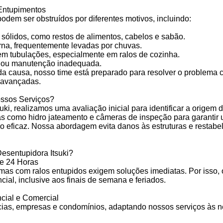
ntupimentos
podem ser obstruídos por diferentes motivos, incluindo:
sólidos, como restos de alimentos, cabelos e sabão.
erna, frequentemente levadas por chuvas.
m tubulações, especialmente em ralos de cozinha.
o ou manutenção inadequada.
a causa, nosso time está preparado para resolver o problema
 avançadas.
sos Serviços?
ki, realizamos uma avaliação inicial para identificar a origem 
as como hidro jateamento e câmeras de inspeção para garantir 
o eficaz. Nossa abordagem evita danos às estruturas e restabe
esentupidora Itsuki?
e 24 Horas
as com ralos entupidos exigem soluções imediatas. Por isso,
ial, inclusive aos finais de semana e feriados.
cial e Comercial
ias, empresas e condomínios, adaptando nossos serviços às 