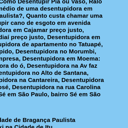
 Como Desentupir Pia ou Vaso, Ralo
 médio de uma desentupidora em
aulista?, Quanto custa chamar uma
upir cano de esgoto em avenida
dora em Cajamar preço justo,
iaí preço justo, Desentupidora em
upidora de apartamento no Tatuapé,
upido, Desentupidora no Morumbi,
 Empresa, Desentupidora em Moema:
ra do ó, Desentupidora na Av faz
entupidora no Alto de Santana,
pidora na Cantareira, Desentupidora
sé, Desentupidora na rua Carolina
Sé em São Paulo, bairro Sé em São
dade de Bragança Paulista
i na Cidade de Itu