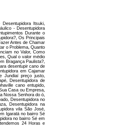
Desentupidora Itsuki,
áulico - Desentupidora
ntupimentos Durante o
idora?, Os Principais
 Fazer Antes de Chamar
tar o Problema, Quanto
enciam no Valor, Como
es, Qual o valor médio
em Bragança Paulista?,
ara desentupir cano de
entupidora em Cajamar
 Jundiaí preço justo,
apé, Desentupidora de
aville cano entupido,
a Sua Casa ou Empresa,
a Nossa Senhora do ó,
eado, Desentupidora no
uza, Desentupidora na
pidora vila São José,
m Igaratá no bairro Sé
pidora no bairro Sé em
 atendemos 24 Horas e