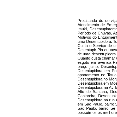
Precisando do serviç
Atendimento de Emergê
Itsuki, Desentupimen
Período de Chuvas, A
Motivos do Entupiment
uma Desentupidora, Tu
Custa o Serviço de u
Desentupir Pia ou Vas
de uma desentupidora 
Quanto custa chamar u
esgoto em avenida Pa
preço justo, Desentu
Desentupidora em Pol
apartamento no Tatua
Desentupidora no Moru
Desentupidora em Moe
Desentupidora na Av f
Alto de Santana, Des
Cantareira, Desentup
Desentupidora na rua 
em São Paulo, bairro 
São Paulo, bairro Sé
possuímos os melhore