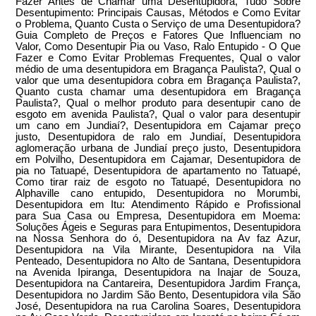
Fazer Antes de Chamar uma Desentupidora, Tudo Sobre
Desentupimento: Principais Causas, Métodos e Como Evitar
o Problema, Quanto Custa o Serviço de uma Desentupidora?
Guia Completo de Preços e Fatores Que Influenciam no
Valor, Como Desentupir Pia ou Vaso, Ralo Entupido - O Que
Fazer e Como Evitar Problemas Frequentes, Qual o valor
médio de uma desentupidora em Bragança Paulista?, Qual o
valor que uma desentupidora cobra em Bragança Paulista?,
Quanto custa chamar uma desentupidora em Bragança
Paulista?, Qual o melhor produto para desentupir cano de
esgoto em avenida Paulista?, Qual o valor para desentupir
um cano em Jundiaí?, Desentupidora em Cajamar preço
justo, Desentupidora de ralo em Jundiaí, Desentupidora
aglomeração urbana de Jundiaí preço justo, Desentupidora
em Polvilho, Desentupidora em Cajamar, Desentupidora de
pia no Tatuapé, Desentupidora de apartamento no Tatuapé,
Como tirar raiz de esgoto no Tatuapé, Desentupidora no
Alphaville cano entupido, Desentupidora no Morumbi,
Desentupidora em Itu: Atendimento Rápido e Profissional
para Sua Casa ou Empresa, Desentupidora em Moema:
Soluções Ágeis e Seguras para Entupimentos, Desentupidora
na Nossa Senhora do ó, Desentupidora na Av faz Azur,
Desentupidora na Vila Mirante, Desentupidora na Vila
Penteado, Desentupidora no Alto de Santana, Desentupidora
na Avenida Ipiranga, Desentupidora na Inajar de Souza,
Desentupidora na Cantareira, Desentupidora Jardim França,
Desentupidora no Jardim São Bento, Desentupidora vila São
José, Desentupidora na rua Carolina Soares, Desentupidora