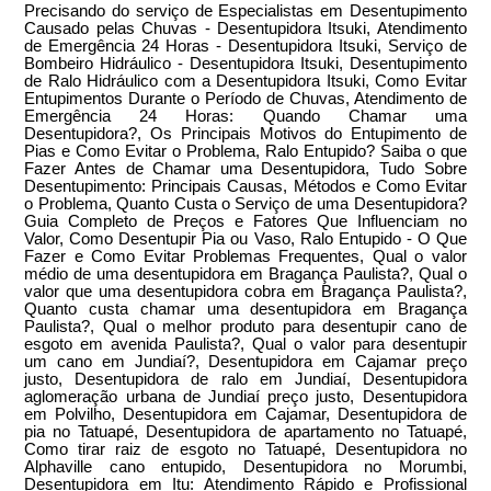
Precisando do serviço de Especialistas em Desentupimento
Causado pelas Chuvas - Desentupidora Itsuki, Atendimento
de Emergência 24 Horas - Desentupidora Itsuki, Serviço de
Bombeiro Hidráulico - Desentupidora Itsuki, Desentupimento
de Ralo Hidráulico com a Desentupidora Itsuki, Como Evitar
Entupimentos Durante o Período de Chuvas, Atendimento de
Emergência 24 Horas: Quando Chamar uma
Desentupidora?, Os Principais Motivos do Entupimento de
Pias e Como Evitar o Problema, Ralo Entupido? Saiba o que
Fazer Antes de Chamar uma Desentupidora, Tudo Sobre
Desentupimento: Principais Causas, Métodos e Como Evitar
o Problema, Quanto Custa o Serviço de uma Desentupidora?
Guia Completo de Preços e Fatores Que Influenciam no
Valor, Como Desentupir Pia ou Vaso, Ralo Entupido - O Que
Fazer e Como Evitar Problemas Frequentes, Qual o valor
médio de uma desentupidora em Bragança Paulista?, Qual o
valor que uma desentupidora cobra em Bragança Paulista?,
Quanto custa chamar uma desentupidora em Bragança
Paulista?, Qual o melhor produto para desentupir cano de
esgoto em avenida Paulista?, Qual o valor para desentupir
um cano em Jundiaí?, Desentupidora em Cajamar preço
justo, Desentupidora de ralo em Jundiaí, Desentupidora
aglomeração urbana de Jundiaí preço justo, Desentupidora
em Polvilho, Desentupidora em Cajamar, Desentupidora de
pia no Tatuapé, Desentupidora de apartamento no Tatuapé,
Como tirar raiz de esgoto no Tatuapé, Desentupidora no
Alphaville cano entupido, Desentupidora no Morumbi,
Desentupidora em Itu: Atendimento Rápido e Profissional